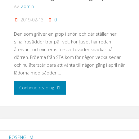
Av
admin
2019-02-13
0
Den som gräver en grop i snön och där ställer ner
sina frösådder tror på livet. För ljuset har redan
återvänt och vinterns första töväder knackar på
dörren. Fröerna från STA kom för någon vecka sedan
och nu återstår bara att vänta till någon gång i april när
lådorna med sådder …
"Den
Continue reading
som
gräver
en
ROSENGLIM