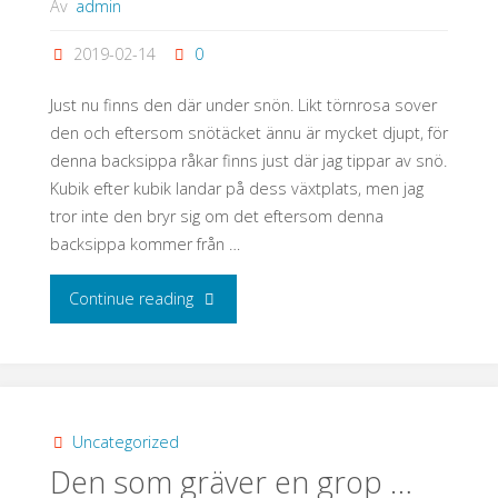
Av
admin
2019-02-14
0
Just nu finns den där under snön. Likt törnrosa sover
den och eftersom snötäcket ännu är mycket djupt, för
denna backsippa råkar finns just där jag tippar av snö.
Kubik efter kubik landar på dess växtplats, men jag
tror inte den bryr sig om det eftersom denna
backsippa kommer från …
"Något
Continue reading
att
längta
till"
Uncategorized
Den som gräver en grop …