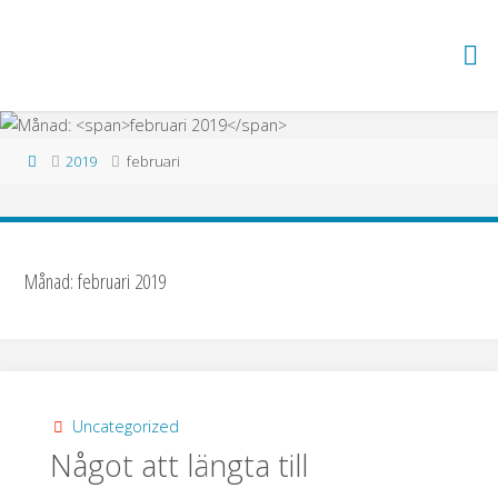
Hoppa
till
TRÄDGÅRD
innehåll
I ZON 5
Hem
2019
februari
Månad:
februari 2019
Uncategorized
Något att längta till