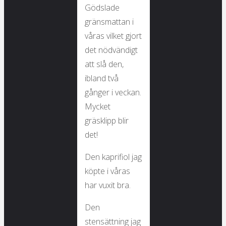
Gödslade
gränsmattan i
våras vilket gjort
det nödvändigt
att slå den,
ibland två
gånger i veckan.
Mycket
gräsklipp blir
det!
Den kaprifiol jag
köpte i våras
har vuxit bra.
Den
stensättning jag