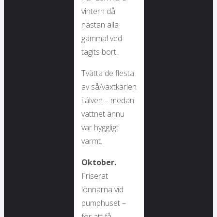
vintern då
nästan alla
gammal ved
tagits bort.
Tvätta de flesta
av så/växtkärlen
i älven – medan
vattnet ännu
var hyggligt
varmt.
Oktober.
Friserat
lönnarna vid
pumphuset –
för att få