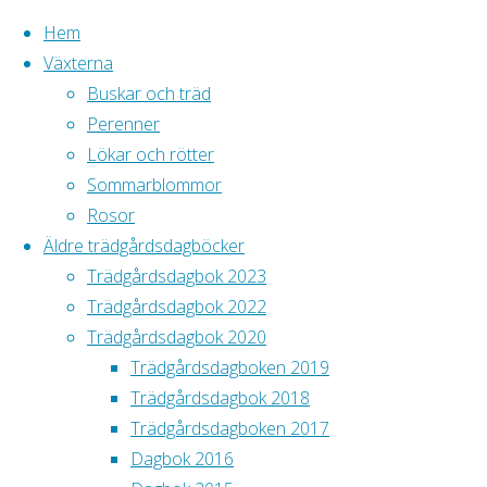
Hem
Växterna
Buskar och träd
Hoppa
Perenner
till
Hem
Lökar och rötter
Tillbaka
Tänk på att alla
innehåll
Sommarblommor
Trädgårdsdagbok
till
bilder är
Rosor
2022
Trädgårdsdagb
toppen
Äldre trädgårdsdagböcker
Trädgårdsdagbok 2023
2022
Trädgårdsdagbok 2022
Trädgårdsdagbok 2020
Trädgårdsdagboken 2019
Trädgårdsdagbok 2018
Trädgårdsdagboken 2017
Nedre
Dagbok 2016
delen