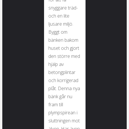
snyggare träd-
och en lite
ljusare miljö.
Byggt om
bänken bakom
huset och gjort
den större med
hjälp av
betongplintar
och korrigerad
plåt. Denna nya
bänk går nu
fram till
plympspirean i
sluttningen mot
älven. Har även