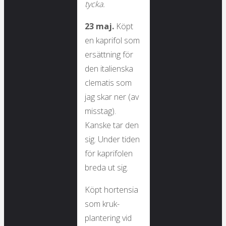
tycka.
23 maj.
Köpt
en kaprifol som
ersättning för
den italienska
clematis som
jag skar ner (av
misstag).
Kanske tar den
sig. Under tiden
för kaprifolen
breda ut sig.
Köpt hortensia
som kruk-
plantering vid