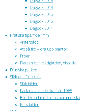
Dagbok 2015
av
Dagbok 2014
trädgården,
Dagbok 2013
12
Dagbok 2012
april
Dagbok 2011
2022
Pratiska tips/fröer mm
Länk till äldre
Vintersådd
dagböcker
Att så frö – dra upp plantor
Fröer
Januari.
Lite
Platsen och trädgården, historik
snö men lagom
Djuriska parken
till att fröerna
Släkten i Finnträsk
från Göteborgs
Släktbilder
botaniska
Farfars släktkrönika från 1965
trädgård
Bröderna Lindströms barnmorska
kommit började
Pärs bilder
det snör på