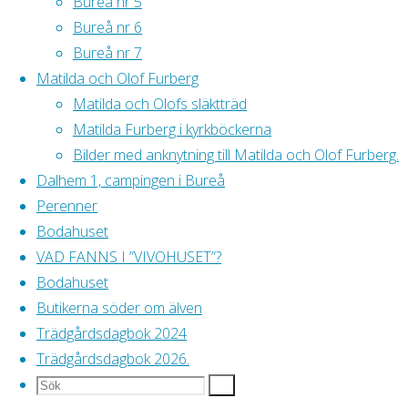
Bureå nr 5
ut en del
Bureå nr 6
gammalt frö.
Bureå nr 7
Vårvärme i
Matilda och Olof Furberg
mitten/slutet av
Matilda och Olofs släktträd
månaden.
Matilda Furberg i kyrkböckerna
Beställt lite
Bilder med anknytning till Matilda och Olof Furberg.
växter från
Dalhem 1, campingen i Bureå
Gerbianska+
Perenner
köpt lök på Lidl.
Bodahuset
Förvarades i
VAD FANNS I ”VIVOHUSET”?
kylskåp ngn
Bodahuset
veckor. Började
Butikerna söder om älven
med sådder
Trädgårdsdagbok 2024
sista dagarna i
Trädgårdsdagbok 2026.
mars.
Sök
Sök
Sök