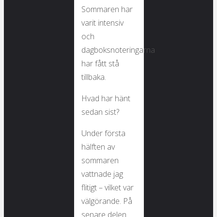
Sommaren har
varit intensiv
och
dagboksnoteringarna
har fått stå
tillbaka.
Hvad har hänt
sedan sist?
Under första
hälften av
sommaren
vattnade jag
flitigt – vilket var
välgörande. På
senare delen