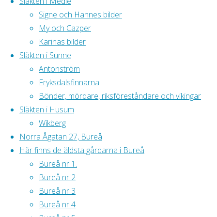
Släkten i Medle
riktigt.
Signe och Hannes bilder
Februari.
Fick
My och Cazper
ihop en ganska
Karinas bilder
stor snöhög
Släkten i Sunne
över mina
Antonström
sådder ( ett 50-
Fryksdalsfinnarna
tal). Nöjd över
Bönder, mördare, riksföreståndare och vikingar
att jag kunde
Släkten i Husum
åstadkomma
Wikberg
detta i början av
Norra Ågatan 27, Bureå
februari.
Här finns de äldsta gårdarna i Bureå
Numera vet
Bureå nr 1.
man ju aldrig
Bureå nr 2
hur vårarna blir.
Bureå nr 3
Bureå nr 4
Mars.
Rensat