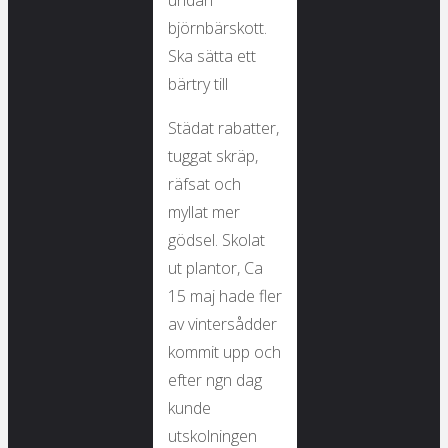
undan
björnbärskott.
Ska sätta ett
bärtry till
Städat rabatter,
tuggat skräp,
räfsat och
myllat mer
gödsel. Skolat
ut plantor, Ca
15 maj hade fler
av vintersådder
kommit upp och
efter ngn dag
kunde
utskolningen