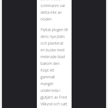
sommaren var
detta inte av
nöden.
Flyttat plogen till
dess nya plats
och planterat
en buske med
melerade blad
bakom den.
Köpt ett
gammalt
mangel-
underreda i
gjutjärn av Fred
Viklund och satt