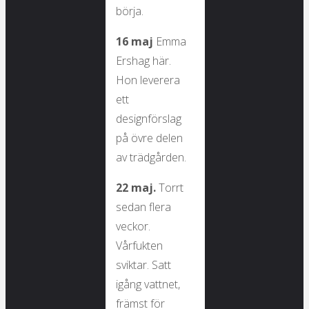
börja.
16 maj
Emma
Ershag här.
Hon leverera
ett
designförslag
på övre delen
av trädgården.
22 maj.
Torrt
sedan flera
veckor.
Vårfukten
sviktar. Satt
igång vattnet,
främst för