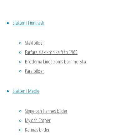
krokusarna kom
ur jorden för en
Släkten i Finnträsk
knapp vecka
sedan och nu
är dom ganska
Släktbilder
många. Isrisar i
Farfars släktkrönika från 1965
blom liksom
Bröderna Lindströms barnmorska
blåsipporna
Pärs bilder
och vintergäck.
Kejsarkronan är
Släkten i Medle
uppe så klart.
Snöhögar på
gräsmattan,
Signe och Hannes bilder
men redan så
My och Cazper
torrt att jag
Karinas bilder
krattat lite och