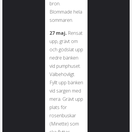
bron.
Blommade hela
sommaren.
27 maj.
Rensat
upp, grävt om
och gödslat upp
nedre bänken
vid pumphuset.
Välbehövligt.
Fyllt upp bänken
vid sargen med
mera. Grävt upp
plats för
rosenbuskar
(Minette) som