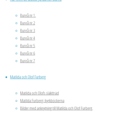
bakom
växthuset.
Bureå nr 1.
Mycket jobb
men det gick
Bureå nr 2
bra. Avslutade
Bureå nr 3
sten- och
Bureå nr 4
jordarbete den
Bureå nr 5
1 maj.
Bureå nr 6
Plantorna i
Bureå nr 7
källaren håller
på att längta ut
Matilda och Olof Furberg
till växthuset …
Matilda och Olofs släktträd
Stenrik!
Matilda Furberg i kyrkböckerna
Men
Bilder med anknytning till Matilda och Olof Furberg.
till