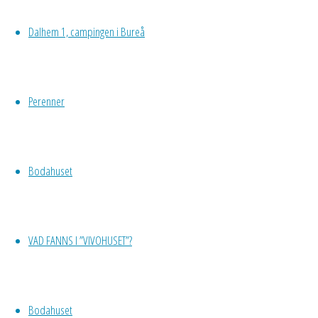
slut
Dalhem 1, campingen i Bureå
så
blev
det
ordning
Perenner
och
reda.
Se
Bodahuset
nedan
Maj
VAD FANNS I ”VIVOHUSET”?
Flyttade ut
plantorna i
början av maj (5
Bodahuset