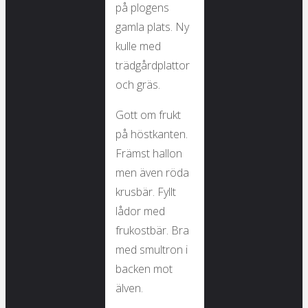
på plogens
gamla plats. Ny
kulle med
trädgårdplattor
och gräs.
Gott om frukt
på höstkanten.
Främst hallon
men även röda
krusbär. Fyllt
lådor med
frukostbär. Bra
med smultron i
backen mot
älven.