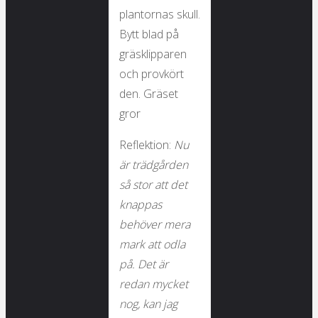
plantornas skull.
Bytt blad på
gräsklipparen
och provkört
den. Gräset
gror
Reflektion:
Nu
är trädgården
så stor att det
knappas
behöver mera
mark att odla
på. Det är
redan mycket
nog, kan jag