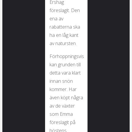
Ershag
föreslagit. Den
ena av
rabatterna ska
ha en låg kant
av natursten.
Förhoppningsvis
kan grunden till
detta vara klart
innan snön
kommer. Har
även köpt några
av de växter
som Emma
föreslagit på
höstens