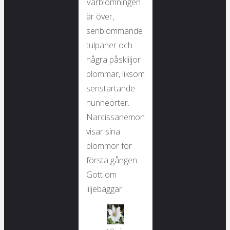
Vårblomningen
är över,
senblommande
tulpaner och
några påskliljor
blommar, liksom
senstartande
nunneörter.
Narcissanemon
visar sina
blommor för
första gången.
Gott om
liljebaggar …