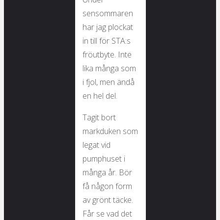
sensommaren
har jag plockat
in till för STA:s
fröutbyte. Inte
lika många som
i fjol, men ändå
en hel del.
Tagit bort
markduken som
legat vid
pumphuset i
många år. Bör
få någon form
av grönt täcke.
Får se vad det