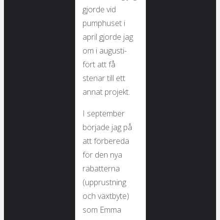
gjorde vid
pumphuset i
april gjorde jag
om i augusti-
fört att få
stenar till ett
annat projekt.
I september
började jag på
att förbereda
för den nya
rabatterna
(upprustning
och växtbyte)
som Emma