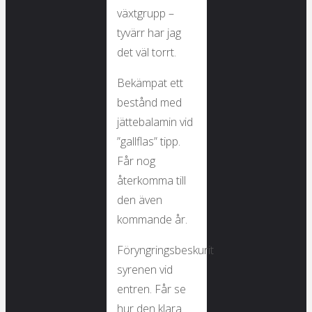
växtgrupp –
tyvärr har jag
det väl torrt.
Bekämpat ett
bestånd med
jättebalamin vid
”gallflas” tipp.
Får nog
återkomma till
den även
kommande år.
Föryngringsbeskurit
syrenen vid
entren. Får se
hur den klara