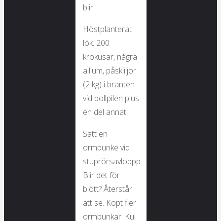
blir.
Höstplanterat
lök. 200
krokusar, några
allium, påskliljor
(2 kg) i branten
vid bollpilen plus
en del annat.
Satt en
ormbunke vid
stuprörsavloppp.
Blir det för
blött? Återstår
att se. Köpt fler
ormbunkar. Kul