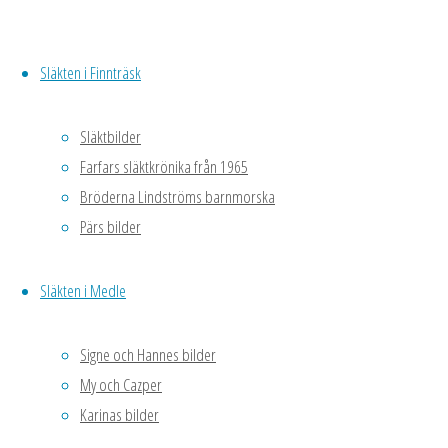
10 j
Göte
Släkten i Finnträsk
plan
2013
Släktbilder
Prem
Vid 
Farfars släktkrönika från 1965
busk
Bröderna Lindströms barnmorska
Har 
Pärs bilder
27 j
närm
Släkten i Medle
plan
år e
Signe och Hannes bilder
dage
My och Cazper
Karinas bilder
10 
Ludv