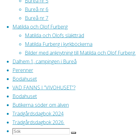
Bureå nr 5
Omkr
Bureå nr 6
3 ap
Bureå nr 7
som 
Matilda och Olof Furberg
5 ap
Matilda och Olofs släktträd
varm
Matilda Furberg i kyrkböckerna
Rosa
Bilder med anknytning till Matilda och Olof Furberg.
Syri
Dalhem 1, campingen i Bureå
Linn
Perenner
”AIK
Bodahuset
Röd/
VAD FANNS I ”VIVOHUSET”?
Tage
Bodahuset
Ryss
Butikerna söder om älven
Ros 
Trädgårdsdagbok 2024
Ros 
Trädgårdsdagbok 2026.
Taig
Sök
Sök
Sök
Ärtr