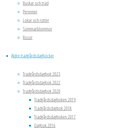
Buskar och träd
Sto
skulle
Perenner
Lejo
jag
Lökar och rötter
ändå
8 ap
Sommarblommor
plantera
knop
Rosor
mitt
10 a
äppelträd
mått
idag."
Äldre trädgårdsdagböcker
Martin
Luther
14 a
Trädgårdsdagbok 2023
King
bal
Trädgårdsdagbok 2022
Jr.
Små 
Trädgårdsdagbok 2020
1929-
26 a
Trädgårdsdagboken 2019
1968
Värm
Trädgårdsdagbok 2018
Året
Trädgårdsdagboken 2017
i va
Dagbok 2016
MAJ