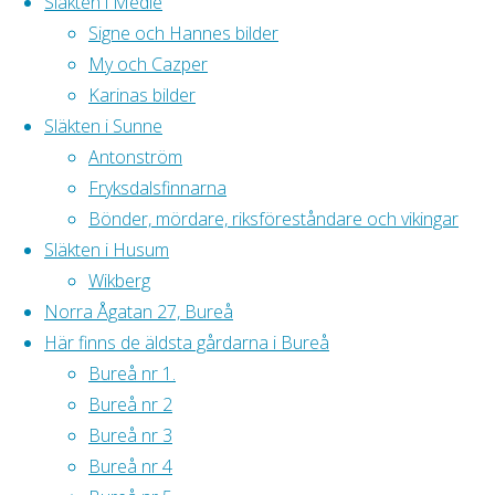
Släkten i Medle
blo
Signe och Hannes bilder
Redo
My och Cazper
Karinas bilder
Släkten i Sunne
Antonström
Fryksdalsfinnarna
Bönder, mördare, riksföreståndare och vikingar
Släkten i Husum
Wikberg
Norra Ågatan 27, Bureå
Här finns de äldsta gårdarna i Bureå
Bureå nr 1.
Bureå nr 2
Bureå nr 3
Bureå nr 4