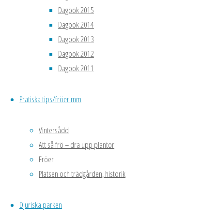
Dagbok 2015
bla 
Dagbok 2014
21 
Dagbok 2013
28 
mam
Dagbok 2012
8 ju
Dagbok 2011
växt
Pump
Pratiska tips/fröer mm
har 
15 j
Vintersådd
gräv
Att så frö – dra upp plantor
Stoc
Fröer
de b
Platsen och trädgården, historik
Best
Mids
vatt
Djuriska parken
natt