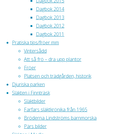
Dagbok 2015
april 2019
Dagbok 2014
16 j
mars 2019
Dagbok 2013
fröe
februari 2019
Dagbok 2012
”van
september 2018
Dagbok 2011
En a
juli 2018
Pratiska tips/fröer mm
25 j
maj 2018
Vintersådd
att 
april 2018
Att så frö – dra upp plantor
….
februari 2018
Fröer
4 fe
januari 2018
Platsen och trädgården, historik
snön
Djuriska parken
unde
Tänk på att alla bilder är
Släkten i Finnträsk
samm
upphovsrättsskyddade. Ladda inte ner
Släktbilder
1 m
bilderna på din dator.
Farfars släktkrönika från 1965
snö 
Bröderna Lindströms barnmorska
8 m
Pärs bilder
Det 