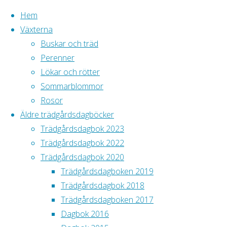
Hem
Växterna
Buskar och träd
Hoppa
Perenner
till
Lökar och rötter
innehåll
Sommarblommor
Rosor
Äldre trädgårdsdagböcker
Trädgårdsdagbok 2023
Trädgårdsdagbok 2022
Trädgårdsdagbok 2020
He
Prat
Tillbaka
Trädgårdsdagboken 2019
Rosenglim
till
Trädgårdsdagbok 2018
D
toppen
Trädgårdsdagboken 2017
Arkiv
Dagbok 2016
juli 2019