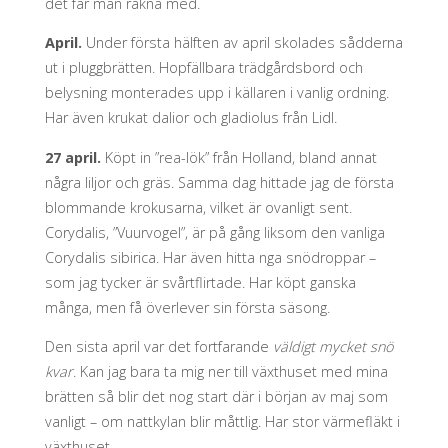
det får man räkna med.
April.
Under första hälften av april skolades sådderna
ut i pluggbrätten. Hopfällbara trädgårdsbord och
belysning monterades upp i källaren i vanlig ordning.
Har även krukat dalior och gladiolus från Lidl.
27 april.
Köpt in ”rea-lök” från Holland, bland annat
några liljor och gräs. Samma dag hittade jag de första
blommande krokusarna, vilket är ovanligt sent.
Corydalis, ”Vuurvogel”, är på gång liksom den vanliga
Corydalis sibirica. Har även hitta nga snödroppar –
som jag tycker är svårtflirtade. Har köpt ganska
många, men få överlever sin första säsong.
Den sista april var det fortfarande
väldigt mycket snö
kvar
. Kan jag bara ta mig ner till växthuset med mina
brätten så blir det nog start där i början av maj som
vanligt – om nattkylan blir måttlig. Har stor värmefläkt i
växthuset.