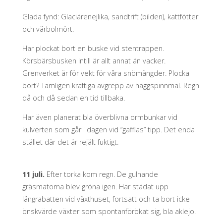
Glada fynd: Glaciärenejlika, sandtrift (bilden), kattfötter
och vårbolmört.
Har plockat bort en buske vid stentrappen.
Körsbärsbusken intill är allt annat än vacker.
Grenverket är för vekt för våra snömängder. Plocka
bort? Tämligen kraftiga avgrepp av häggspinnmal. Regn
då och då sedan en tid tillbaka.
Har även planerat bla överblivna ormbunkar vid
kulverten som går i dagen vid ”gafflas” tipp. Det enda
stället där det är rejält fuktigt.
11 juli.
Efter torka kom regn. De gulnande
gräsmatorna blev gröna igen. Har städat upp
långrabatten vid växthuset, fortsatt och ta bort icke
önskvärde växter som spontanförökat sig, bla aklejo.