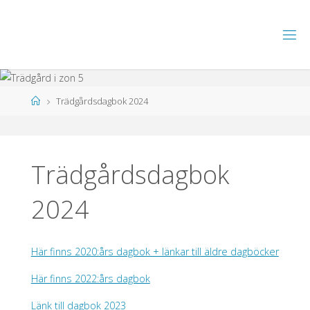
Hoppa
till
T
innehåll
R
Ä
D
G
Å
R
Hem
Trädgårdsdagbok 2024
D
I
Z
O
N
5
Trädgårdsdagbok
2024
Här finns 2020:års dagbok + länkar till äldre dagböcker
Här finns 2022:års dagbok
Länk till dagbok 2023