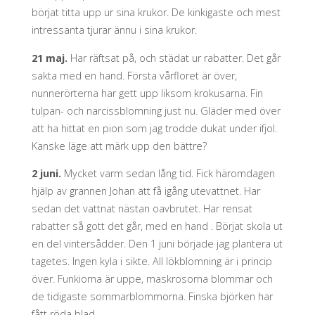
börjat titta upp ur sina krukor. De kinkigaste och mest
intressanta tjurar ännu i sina krukor.
21 maj.
Har räftsat på, och städat ur rabatter. Det går
sakta med en hand. Första vårfloret är över,
nunnerörterna har gett upp liksom krokusarna. Fin
tulpan- och narcissblomning just nu. Gläder med över
att ha hittat en pion som jag trodde dukat under ifjol.
Kanske läge att märk upp den bättre?
2 juni.
Mycket varm sedan lång tid. Fick häromdagen
hjälp av grannen Johan att få igång utevattnet. Har
sedan det vattnat nästan oavbrutet. Har rensat
rabatter så gott det går, med en hand . Börjat skola ut
en del vintersådder. Den 1 juni började jag plantera ut
tagetes. Ingen kyla i sikte. All lökblomning är i princip
över. Funkiorna är uppe, maskrosorna blommar och
de tidigaste sommarblommorna. Finska björken har
fått röda blad.