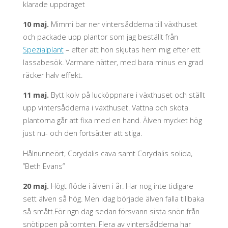
klarade uppdraget
10 maj.
Mimmi bar ner vintersådderna till växthuset
och packade upp plantor som jag beställt från
Spezialplant
– efter att hon skjutas hem mig efter ett
lassabesök. Varmare nätter, med bara minus en grad
räcker halv effekt.
11 maj.
Bytt kolv på lucköppnare i växthuset och ställt
upp vintersådderna i växthuset. Vattna och sköta
plantorna går att fixa med en hand. Älven mycket hög
just nu- och den fortsätter att stiga.
Hålnunneört, Corydalis cava samt Corydalis solida,
”Beth Evans”
20 maj.
Högt flöde i älven i år. Har nog inte tidigare
sett älven så hög. Men idag började älven falla tillbaka
så smått.För ngn dag sedan försvann sista snön från
snötippen på tomten. Flera av vintersådderna har