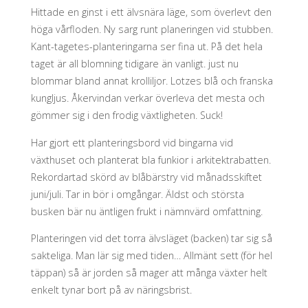
Hittade en ginst i ett älvsnära läge, som överlevt den
höga vårfloden. Ny sarg runt planeringen vid stubben.
Kant-tagetes-planteringarna ser fina ut. På det hela
taget är all blomning tidigare än vanligt. just nu
blommar bland annat krolliljor. Lotzes blå och franska
kungljus. Åkervindan verkar överleva det mesta och
gömmer sig i den frodig växtligheten. Suck!
Har gjort ett planteringsbord vid bingarna vid
växthuset och planterat bla funkior i arkitektrabatten.
Rekordartad skörd av blåbärstry vid månadsskiftet
juni/juli. Tar in bör i omgångar. Äldst och största
busken bär nu äntligen frukt i nämnvärd omfattning.
Planteringen vid det torra älvsläget (backen) tar sig så
sakteliga. Man lär sig med tiden… Allmänt sett (för hel
täppan) så är jorden så mager att många växter helt
enkelt tynar bort på av näringsbrist.