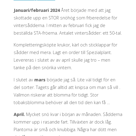
Januari/februari 2024
Året började med att jag
skottade upp en STOR snöhög som frberedelse för
vintersådderna. I mitten av februari fick jag de
beställda STA-fröerna. Antalet vintersådder: ett 50-tal.
Kompletteringsköpte krukor, kärl och sticklappar för
sådder med mera. Lagt en order till Spezialplant.
Levereras i slutet av av april skulle jag tro – men
tanke på den snörika vintern.
I slutet av
mars
började jag så. Lite väl tidigt för en
del sorter. Tagets går alltid att knipsa om man så vill .
Vallmon riskerar att blomma för tidigt. Stor
tobaksblomma behöver all den tid den kan få …
April.
Mycket snö kvar i början av månaden. Sådderna
kommer upp i rasande fart. Tillväxten är dock låg.
Plantorna är små och knubbiga. Några har dött men