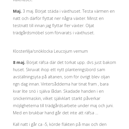
Maj.
3 maj. Börjat städa i växthuset. Testa värmen en
natt och därför flyttat ner några växter. Minst en
testnatt till innan jag flyttar fler växter. Oljat
trädgårdsmöbel som förvarats i växthuset.
Klosterlilja/snöklocka Leucojum vernum
8 maj.
Börjat räfsa där det torkat upp. dvs just bakom
huset. Skruvat ihop ett nytt planteringsbord sam
avställningsyta på altanen, som för övrigt blev oljan
ngn dag innan. Vintersådderna har tinat fram , bara
kvar lite snö i själva lådan. Skadade handen i en
snickerimaskin, vilket självklart starkt påverkar
möjligheterna till trädgårdsarbete under maj och juni.
Med en brukbar hand går det inte att räfsa …
Kall natt i går ca -5, körde fläkten på max och den