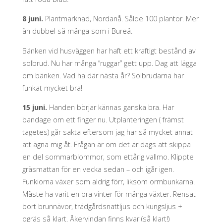
8 juni.
Plantmarknad, Nordanå. Sålde 100 plantor. Mer
än dubbel så många som i Bureå.
Bänken vid husväggen har haft ett kraftigt bestånd av
solbrud. Nu har många ”ruggar” gett upp. Dag att lägga
om bänken. Vad ha där nästa år? Solbrudarna har
funkat mycket bra!
15 juni.
Handen börjar kännas ganska bra. Har
bandage om ett finger nu. Utplanteringen ( främst
tagetes) går sakta eftersom jag har så mycket annat
att ägna mig åt. Frågan är om det är dags att skippa
en del sommarblommor, som ettårig vallmo. Klippte
gräsmattan för en vecka sedan – och igår igen.
Funkiorna växer som aldrig förr, liksom ormbunkarna.
Måste ha varit en bra vinter för många växter. Rensat
bort brunnävor, trädgårdsnattljus och kungsljus +
ogräs så klart. Åkervindan finns kvar (så klart!)