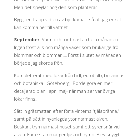
Men det speglar nog den som planterar …
Byggt en trapp vid en av björkarna – så att jag enkelt
kan komma ner till vattnet.
September.
Varm och torrt nästan hela månaden.
Ingen frost alls och många växer som brukar ge frö
blommar och blommar …. Först i slutet av månaden
började jag skörda frön.
Kompletterat med lökar från Lidl, eurobulb, botanicus
och botaniska i Göteboerg . Borde göra en mer
detaljerad plan i april maj- när man ser var övriga
lökar finns…
Sått in gräsmattan efter förra vinterns ”tjälabränna,”
samt på sått in nyanlagda ytor närmast älven.
Beskurit tryn närmast huset samt ett syrensnår vid
älven. Färre stammar ger ljus och rymd. Blev snyggt.