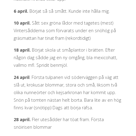
6 april.
Börjat så så smått. Kunde inte hålla mig.
10 april.
Sått sex gröna lådor med tagetes (mest)
Vintersådderna som förvarats under en snöhög på
gräsmattan har tinat fram (rekordtidigt)
18 april.
Börjat skola ut småplantor i brätten. Efter
någon dag sådde jag en ny omgång, bla mexicohatt,
vallmo mfl. Spridit benmjöl.
24 april
. Första tulpanen vid söderväggen på väg att
slå ut, krokusar blommar, stora och små, liksom två
olika nunneörter och kejsarkronan har kommit upp.
Snön på tomten nästan helt borta. Bara lite av en hög
finns kvar (snötipp) Dags att börja räfsa.
28 april.
Fler utesådder har töat fram. Första
snöirisen blommar