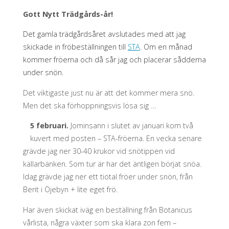
Gott Nytt Trädgårds-år!
Det gamla trädgårdsåret avslutades med att jag
skickade in fröbeställningen till
STA
. Om en månad
kommer fröerna och då sår jag och placerar sådderna
under snön.
Det viktigaste just nu är att det kommer mera snö.
Men det ska förhoppningsvis lösa sig …
5 februari.
Jominsann i slutet av januari kom två
kuvert med posten – STA-fröerna. En vecka senare
grävde jag ner 30-40 krukor vid snötippen vid
källarbänken. Som tur är har det äntligen börjat snöa.
Idag grävde jag ner ett tiotal fröer under snön, från
Berit i Öjebyn + lite eget frö.
Har även skickat iväg en beställning från Botanicus
vårlista, några växter som ska klara zon fem –