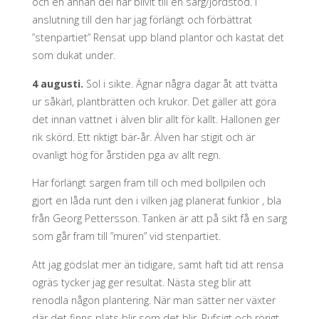
och en annan del har blivit till en sarg/jordstöd. I
anslutning till den har jag förlängt och förbättrat
”stenpartiet” Rensat upp bland plantor och kastat det
som dukat under.
4 augusti.
Sol i sikte. Ägnar några dagar åt att tvätta
ur såkärl, plantbrätten och krukor. Det gäller att göra
det innan vattnet i älven blir allt för kallt. Hallonen ger
rik skörd. Ett riktigt bär-år. Älven har stigit och är
ovanligt hög för årstiden pga av allt regn.
Har förlängt sargen fram till och med bollpilen och
gjort en låda runt den i vilken jag planerat funkior , bla
från Georg Pettersson. Tanken är att på sikt få en sarg
som går fram till ”muren” vid stenpartiet.
Att jag gödslat mer än tidigare, samt haft tid att rensa
ogräs tycker jag ger resultat. Nästa steg blir att
renodla någon plantering. När man sätter ner växter
där det finns plats blir som det blir. Rufsigt och rörigt.