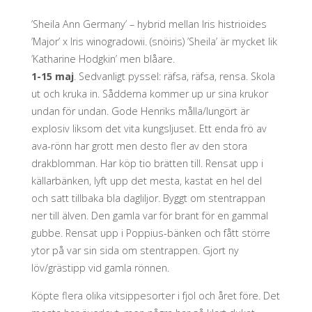
’Sheila Ann Germany’ – hybrid mellan Iris histrioides
’Major’ x Iris winogradowii. (snöiris) ’Sheila’ är mycket lik
’Katharine Hodgkin’ men blåare.
1-15 maj
. Sedvanligt pyssel: räfsa, räfsa, rensa. Skola
ut och kruka in. Sådderna kommer up ur sina krukor
undan för undan. Gode Henriks målla/lungört är
explosiv liksom det vita kungsljuset. Ett enda frö av
ava-rönn har grott men desto fler av den stora
drakblomman. Har köp tio brätten till. Rensat upp i
källarbänken, lyft upp det mesta, kastat en hel del
och satt tillbaka bla dagliljor. Byggt om stentrappan
ner till älven. Den gamla var för brant för en gammal
gubbe. Rensat upp i Poppius-bänken och fått större
ytor på var sin sida om stentrappen. Gjort ny
löv/grästipp vid gamla rönnen.
Köpte flera olika vitsippesorter i fjol och året före. Det