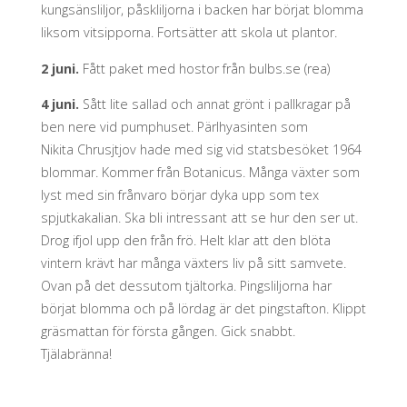
kungsänsliljor, påskliljorna i backen har börjat blomma
liksom vitsipporna. Fortsätter att skola ut plantor.
2 juni.
Fått paket med hostor från bulbs.se (rea)
4 juni.
Sått lite sallad och annat grönt i pallkragar på
ben nere vid pumphuset. Pärlhyasinten som
Nikita Chrusjtjov hade med sig vid statsbesöket 1964
blommar. Kommer från Botanicus. Många växter som
lyst med sin frånvaro börjar dyka upp som tex
spjutkakalian. Ska bli intressant att se hur den ser ut.
Drog ifjol upp den från frö. Helt klar att den blöta
vintern krävt har många växters liv på sitt samvete.
Ovan på det dessutom tjältorka. Pingsliljorna har
börjat blomma och på lördag är det pingstafton. Klippt
gräsmattan för första gången. Gick snabbt.
Tjälabränna!