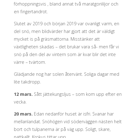
förhoppningsvis , bland annat två maratgonliljor och
en fingertandrot.
Slutet av 2019 och början 2019 var ovanligt varm, en
del snö, men blidvärder har gjort att det är väldigt
mycket is på gräsmattorna. Misstänker att
växtligheten skadas – det brukar vara så- men får vi
snö på den del av vintern som är kvar blir det inte
värre – tvärtom.
Glädjande nog har solen återvänt. Soliga dagar med
lite takdropp.
12 mars.
Sått jättekungsljus – som kom upp efter en
vecka.
20 mars.
Edan nedanför huset är isfri. Svanar har
mellanlandat. Snöhögen vid söderväggen nästen helt
bort och tulpanerna är på väg upp. Soligt, skare,
nattkallt. Krokus tittar upp.