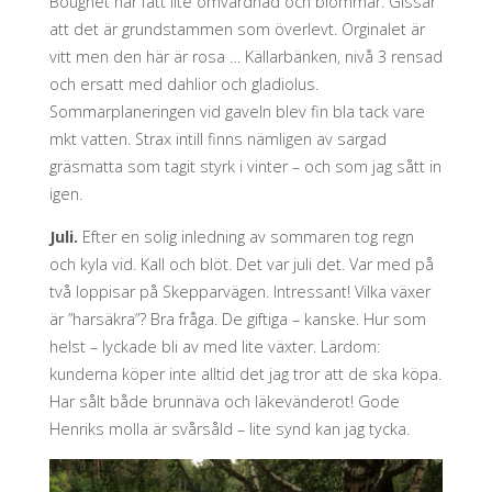
Bougnet har fått lite omvårdnad och blommar. Gissar
att det är grundstammen som överlevt. Orginalet är
vitt men den här är rosa … Källarbänken, nivå 3 rensad
och ersatt med dahlior och gladiolus.
Sommarplaneringen vid gaveln blev fin bla tack vare
mkt vatten. Strax intill finns nämligen av sargad
gräsmatta som tagit styrk i vinter – och som jag sått in
igen.
Juli.
Efter en solig inledning av sommaren tog regn
och kyla vid. Kall och blöt. Det var juli det. Var med på
två loppisar på Skepparvägen. Intressant! Vilka växer
är ”harsäkra”? Bra fråga. De giftiga – kanske. Hur som
helst – lyckade bli av med lite växter. Lärdom:
kunderna köper inte alltid det jag tror att de ska köpa.
Har sålt både brunnäva och läkevänderot! Gode
Henriks molla är svårsåld – lite synd kan jag tycka.