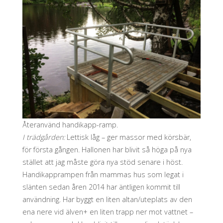
Återanvänd handikapp-ramp.
I trädgården:
Lettisk låg – ger massor med körsbär,
för första gången. Hallonen har blivit så höga på nya
stället att jag måste göra nya stöd senare i höst.
Handikapprampen från mammas hus som legat i
slänten sedan åren 2014 har äntligen kommit till
användning. Har byggt en liten altan/uteplats av den
ena nere vid älven+ en liten trapp ner mot vattnet –