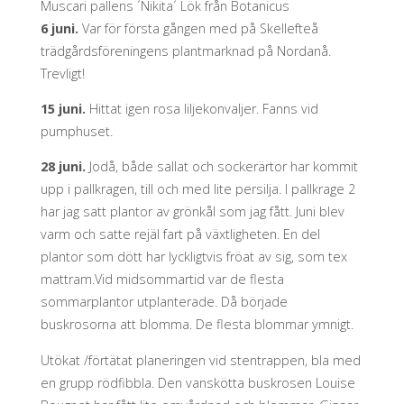
Muscari pallens ´Nikita´ Lök från Botanicus
6 juni.
Var för första gången med på Skellefteå
trädgårdsföreningens plantmarknad på Nordanå.
Trevligt!
15 juni.
Hittat igen rosa liljekonvaljer. Fanns vid
pumphuset.
28 juni.
Jodå, både sallat och sockerärtor har kommit
upp i pallkragen, till och med lite persilja. I pallkrage 2
har jag satt plantor av grönkål som jag fått. Juni blev
varm och satte rejäl fart på växtligheten. En del
plantor som dött har lyckligtvis fröat av sig, som tex
mattram.Vid midsommartid var de flesta
sommarplantor utplanterade. Då började
buskrosorna att blomma. De flesta blommar ymnigt.
Utökat /förtätat planeringen vid stentrappen, bla med
en grupp rödfibbla. Den vanskötta buskrosen Louise