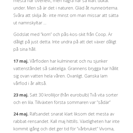
mesta har överlevt, men några har så klart dukat
under. Men så är det i naturen. Gläd åt nunneörterna.
Svåra att skilja åt- inte minst om man missar att sätta
ut namnskyltar …
Gödslat med ”korn” och pås-kos-skit från Coop. Är
dåligt på just detta. Inte undra på att det växer dåligt
på sina håll.
17 maj.
Vårfloden har kulminerat och nu sjunker
vattenståndet så sakteliga. Grannens brygga har hållit
sig ovan vatten hela våren. Ovanligt. Ganska lam
vårflod i år alltså.
23 maj.
Satt 30 krolliljor (från eurobulb) Två vita sorter
och en lila. Tillväxten första sommaren var ”sådär”
24 maj.
Räfsandet snarat klart liksom det mesta av
rabbat-rensandet. Kall maj hittills. Växtligheten har inte
kommit igång och det ger tid för ”vårbruket” Vivorna,