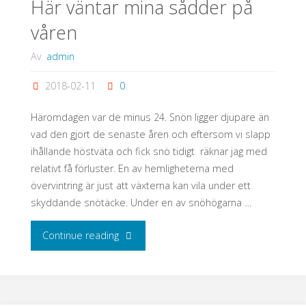
Här väntar mina sådder på
våren
Av
admin
2018-02-11
0
Häromdagen var de minus 24. Snön ligger djupare än
vad den gjort de senaste åren och eftersom vi slapp
ihållande höstväta och fick snö tidigt räknar jag med
relativt få förluster. En av hemligheterna med
övervintring är just att växterna kan vila under ett
skyddande snötäcke. Under en av snöhögarna …
"Här
Continue reading
väntar
mina