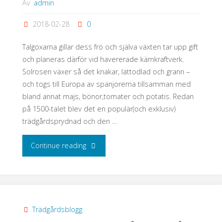
Av
admin
2018-02-28
0
Talgoxarna gillar dess frö och själva växten tar upp gift
och planeras därför vid havererade kärnkraftverk.
Solrosen växer så det knakar, lättodlad och grann –
och togs till Europa av spanjorerna tillsamman med
bland annat majs, bönor,tomater och potatis. Redan
på 1500-talet blev det en populär(och exklusiv)
trädgårdsprydnad och den …
"Here
Continue reading
comes
the
Sun"
Trädgårdsblogg