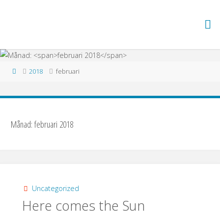
Hoppa
till
TRÄDGÅRD
innehåll
I ZON 5
Hem
2018
februari
Månad:
februari 2018
Uncategorized
Here comes the Sun