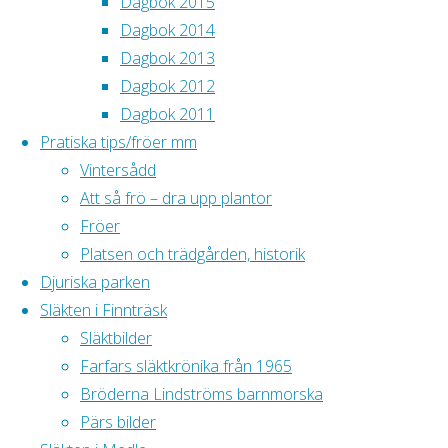
Dagbok 2015
april 2018
Dagbok 2014
februari 2018
Dagbok 2013
januari 2018
Dagbok 2012
Dagbok 2011
Tänk på att alla bilder är
Pratiska tips/fröer mm
upphovsrättsskyddade. Ladda inte ner
Vintersådd
bilderna på din dator.
Att så frö – dra upp plantor
Fröer
Platsen och trädgården, historik
Djuriska parken
Släkten i Finnträsk
Släktbilder
Farfars släktkrönika från 1965
Bröderna Lindströms barnmorska
Pärs bilder