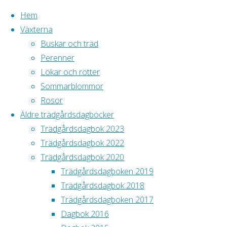
Hem
Växterna
Buskar och träd
Hoppa
Perenner
till
H
Lökar och rötter
Tillbaka
innehåll
Sommarblommor
Rosenglim
till
Rosor
S
toppen
Äldre trädgårdsdagböcker
Arkiv
Trädgårdsdagbok 2023
juli 2019
Trädgårdsdagbok 2022
april 2019
Bild
Trädgårdsdagbok 2020
mars 2019
Trädgårdsdagboken 2019
februari 2019
Trädgårdsdagbok 2018
september 2018
Trädgårdsdagboken 2017
juli 2018
Dagbok 2016
maj 2018