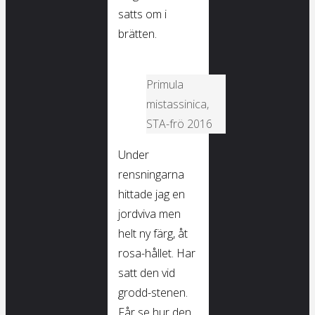
satts om i
brätten.
Primula
mistassinica,
STA-frö 2016
Under
rensningarna
hittade jag en
jordviva men
helt ny färg, åt
rosa-hållet. Har
satt den vid
grodd-stenen.
Får se hur den