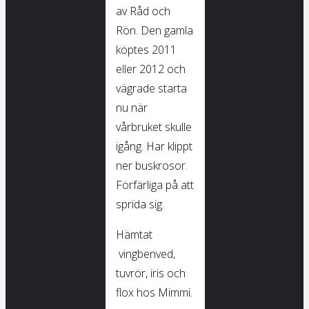
av Råd och
Rön. Den gamla
köptes 2011
eller 2012 och
vägrade starta
nu när
vårbruket skulle
igång. Har klippt
ner buskrosor.
Förfärliga på att
sprida sig.
Hämtat
vingbenved,
tuvrör, iris och
flox hos Mimmi.