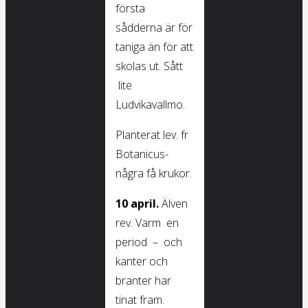
första
sådderna är för
taniga än för att
skolas ut. Sått
lite
Ludvikavallmo.
Planterat lev. fr
Botanicus-
några få krukor.
10 april.
Älven
rev. Varm en
period – och
kanter och
branter har
tinat fram.