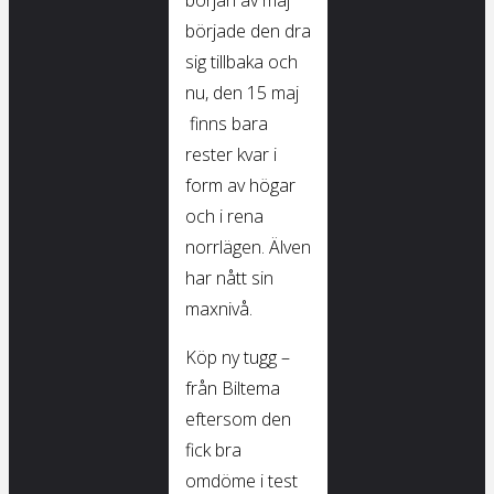
början av maj
började den dra
sig tillbaka och
nu, den 15 maj
finns bara
rester kvar i
form av högar
och i rena
norrlägen. Älven
har nått sin
maxnivå.
Köp ny tugg –
från Biltema
eftersom den
fick bra
omdöme i test