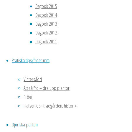
Dagbok 2015
Ovanligt tidigt.
Dagbok 2014
Dagbok 2013
19-20 mars
.
Dagbok 2012
Börjat så inne
:
Dagbok 2011
Några
tagetssorter,
Pratiska tips/fröer mm
rosenskära, dvärgriddarsporre,jättenysr
flenört
parasollblad,
Vintersådd
sommaviva,
Att så frö – dra upp plantor
fingerborgsblomma,
Fröer
pyrineisk akleja,
Platsen och trädgården, historik
blåtåtel
(varigeterad),
Djuriska parken
neptea. rosa