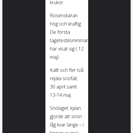
krukor.
Rosenskäran
hög och kraftig.
De första
tagetesblommman
har visat sig ( 12
maj)
Kallt och fler två
rejäla snöfall,
30 april samt
13-14 maj.
Snöläget: kylan
gjorde att snön
låg kvar länge – i