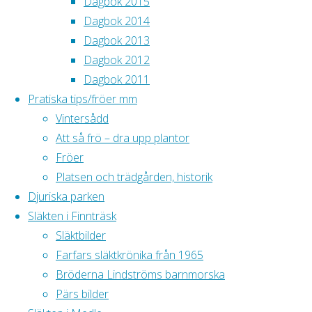
Dagbok 2015
Här notera jag
Dagbok 2014
smått och stort,
Dagbok 2013
mest för att
Dagbok 2012
komma ihåg vad
Dagbok 2011
jag gjort och vid
Pratiska tips/fröer mm
behov kunna gå
Vintersådd
tillbaka och
Att så frö – dra upp plantor
kolla… Minnet
Fröer
är ingen pålitlig
Platsen och trädgården, historik
kamrat.
Djuriska parken
Vill du läsa i
Släkten i Finnträsk
äldre
Släktbilder
dagböcker – se
Farfars släktkrönika från 1965
menyn här
Bröderna Lindströms barnmorska
ovanför.
Pärs bilder