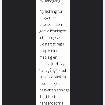
ny ”landgång”.
Ny ledning för
dagvattnet
eftersom den
gamla lösningen
inte fungerade.
Vid häftigt regn
drog vattnet
med sig en
massa jord. Ny
”landgång” – vid
snötippsbänken
– som döljer
dagvattenledningen.
Tagit bort
hansarosorna