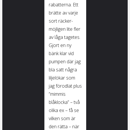
rabatterna. Ett
brätte av varje
sort räcker-
möjligen lite fler
av låga tagetes.
Gjort en ny
bänk klar vid
pumpen där jag
bla satt några
liljelökar som
jag förodlat plus
”mimmis
blåklocka” – två
olika ex – få se
vilken som är
den rätta – när