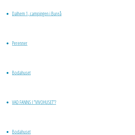
andra sådder-
Dalhem 1, campingen i Bureå
snart.
Har plockat
fram fjolårets
Perenner
dalia-knölar.
Rensar upp
dom. Jo, några
verkar det
Bodahuset
finnas liv i.
Sätter dem i
stora krukor
VAD FANNS I ”VIVOHUSET”?
med plantjord.
Måste
förkultiveras för
att de ska hinna
Bodahuset