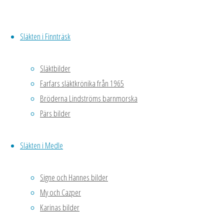
aster,
hässleklocka,
dockkrage
Släkten i Finnträsk
blåkudde.
sommarljus.
Släktbilder
leanderklocka
Farfars släktkrönika från 1965
mm
Bröderna Lindströms barnmorska
(det tog 36-48
Pärs bilder
timmar för
tagetesfröet att
Släkten i Medle
komma upp.
Värmen i
Signe och Hannes bilder
pannrummet!)
My och Cazper
Karinas bilder