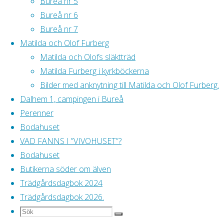
och sedan
Bureå nr 5
gräva ner under
Bureå nr 6
snön.
Bureå nr 7
Matilda och Olof Furberg
Har även fått
Matilda och Olofs släktträd
Lindbloms katalog
.
Matilda Furberg i kyrkböckerna
Behöver fler
Bilder med anknytning till Matilda och Olof Furberg.
brätten, brickor
Dalhem 1, campingen i Bureå
och etiketter –
Perenner
och kanske
Bodahuset
några fröpåsar
VAD FANNS I ”VIVOHUSET”?
…
Bodahuset
Butikerna söder om älven
4 februari.
Trädgårdsdagbok 2024
Grävt ner ca 30
Trädgårdsdagbok 2026.
krukor under
Sök
Sök
snön.
Sök