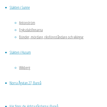
Vårvintervackert
Släkten i Sunne
ute. Skarsnö
och vid
husväggen har
Antonström
det tinat lite.
Fryksdalsfinnarna
Drivan är en
Bönder, mördare, riksföreståndare och vikingar
halvmeter hög,
hård som
Släkten i Husum
betong men
intill väggen
Wikberg
mot söder står
en snöiris (Iris
reticulanta ’Eye
Norra Ågatan 27, Bureå
Catcher’, Gtb
bot) och
blommar. Även
Här finns de äldsta gårdarna i Bureå