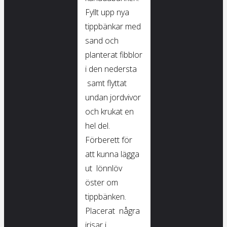
Fyllt upp nya
tippbänkar med
sand och
planterat fibblor
i den nedersta
samt flyttat
undan jordvivor
och krukat en
hel del.
Förberett för
att kunna lägga
ut lönnlöv
öster om
tippbänken.
Placerat några
irisar i