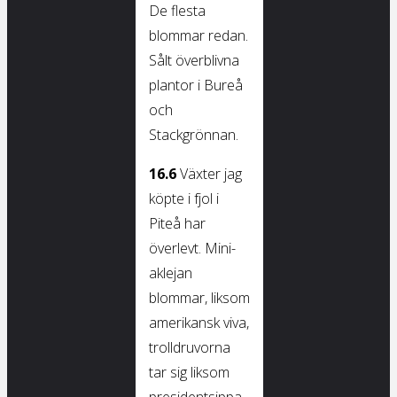
De flesta
blommar redan.
Sålt överblivna
plantor i Bureå
och
Stackgrönnan.
16.6
Växter jag
köpte i fjol i
Piteå har
överlevt. Mini-
aklejan
blommar, liksom
amerikansk viva,
trolldruvorna
tar sig liksom