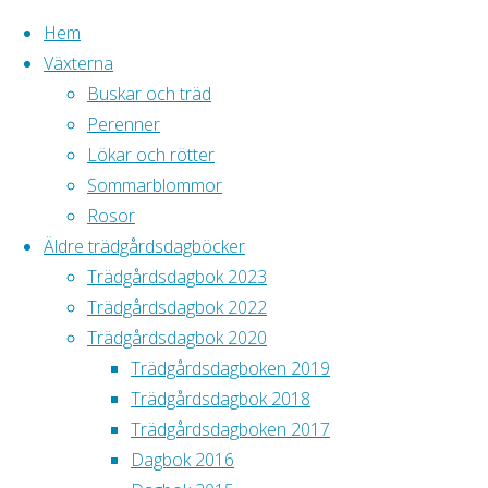
Hem
Växterna
Buskar och träd
Hoppa
Perenner
till
Hem
Lökar och rötter
Trädgårdsdagboke
Tillbaka
Tänk på att alla
innehåll
Sommarblommor
2017
till
bilder är
Rosor
Trädgårdsdagb
toppen
Äldre trädgårdsdagböcker
Trädgårdsdagbok 2023
2017
Trädgårdsdagbok 2022
Trädgårdsdagbok 2020
Trädgårdsdagboken 2019
Trädgårdsdagbok 2018
Välkommen till
Trädgårdsdagboken 2017
min
Dagbok 2016
trädgårdsdagbok.