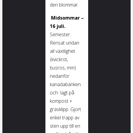
den blommar.
Midsommar –
16 juli.
Semester.
Rensat undan
all växtlighet
(kvickrot,
busros, mm)
nedanför
kanadabänken
och lagt på
kompost +
gräsklipp. Gjort
enkel trapp av
sten upp till en