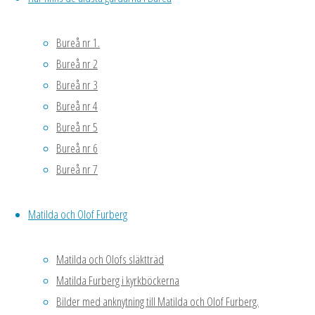
krokusar har
svällande
Bureå nr 1.
knoppar.
Bureå nr 2
25 mars.
De
Bureå nr 3
första
Bureå nr 4
sådderna,
Bureå nr 5
tagetes och
Bureå nr 6
rosenskära har
Bureå nr 7
jag skolat ut i
brätten och
ställt under
Matilda och Olof Furberg
lysrör. Kanske
lite väl snabbt
Matilda och Olofs släktträd
men jag
Matilda Furberg i kyrkböckerna
behöver
Bilder med anknytning till Matilda och Olof Furberg.
såkärlen till