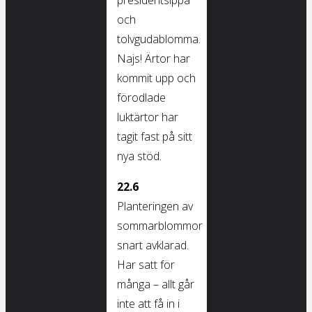
presidentsippa
och
tolvgudablomma.
Najs! Ärtor har
kommit upp och
förodlade
luktärtor har
tagit fast på sitt
nya stöd.
22.6
Planteringen av
sommarblommor
snart avklarad.
Har satt för
många – allt går
inte att få in i