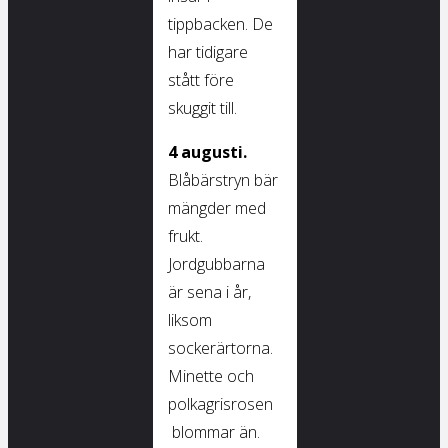
tippbacken. De
har tidigare
stått före
skuggit till.
4 augusti.
Blåbärstryn bär
mängder med
frukt.
Jordgubbarna
är sena i år,
liksom
sockerärtorna.
Minette och
polkagrisrosen
blommar än.