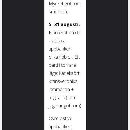
Mycket gott om
smultron.
5- 31 augusti.
Planterat en del
av östra
tippbänken:
olika fibblor. Ett
parti i torrare
läge: kärleksört,
kransveronika,
lammöron +
digitalis (som
jag har gott om)
Övre östra
tippbänken,