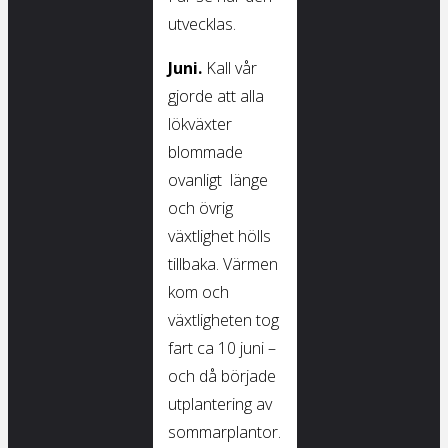
utvecklas.
Juni.
Kall vår
gjorde att alla
lökväxter
blommade
ovanligt länge
och övrig
växtlighet hölls
tillbaka. Värmen
kom och
växtligheten tog
fart ca 10 juni –
och då började
utplantering av
sommarplantor.