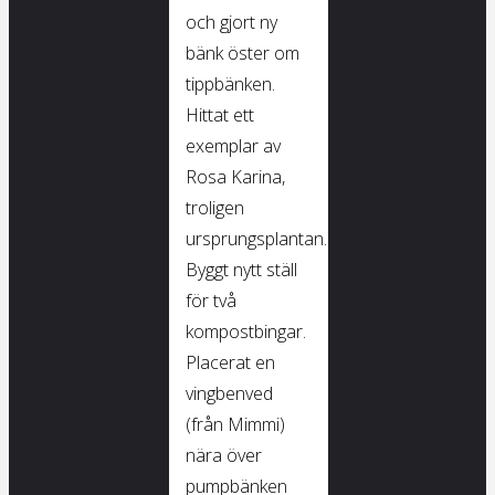
och gjort ny
bänk öster om
tippbänken.
Hittat ett
exemplar av
Rosa Karina,
troligen
ursprungsplantan.
Byggt nytt ställ
för två
kompostbingar.
Placerat en
vingbenved
(från Mimmi)
nära över
pumpbänken