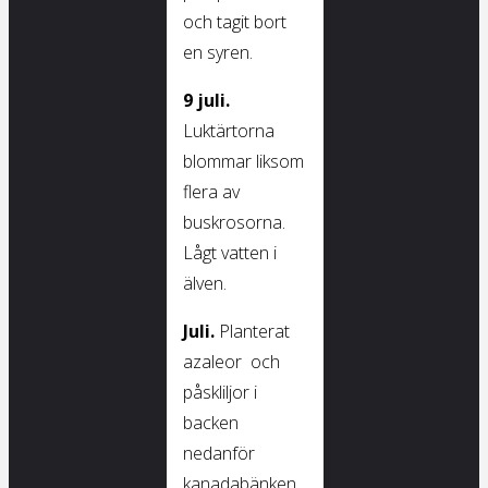
och tagit bort
en syren.
9 juli.
Luktärtorna
blommar liksom
flera av
buskrosorna.
Lågt vatten i
älven.
Juli.
Planterat
azaleor och
påskliljor i
backen
nedanför
kanadabänken.