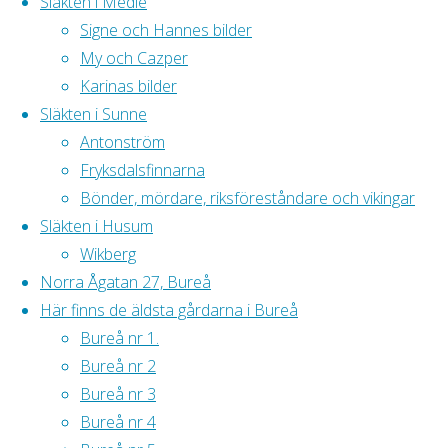
Släkten i Medle
Signe och Hannes bilder
25
My och Cazper
januari
2017.
I
Karinas bilder
dag kom
Släkten i Sunne
fröerna jag
Antonström
beställt från
Fryksdalsfinnarna
STA
. Nu ska jag
Bönder, mördare, riksföreståndare och vikingar
går igenom
Släkten i Husum
listan och se
Wikberg
vad jag kan
Norra Ågatan 27, Bureå
göra
Här finns de äldsta gårdarna i Bureå
vintersådder av.
Bureå nr 1.
Det mesta
Bureå nr 2
brukar faktiskt
Bureå nr 3
gå att så nu –
Bureå nr 4