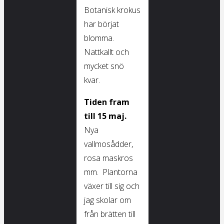
Botanisk krokus
har börjat
blomma.
Nattkallt och
mycket snö
kvar.
Tiden fram
till 15 maj.
Nya
vallmosådder,
rosa maskros
mm. Plantorna
växer till sig och
jag skolar om
från brätten till