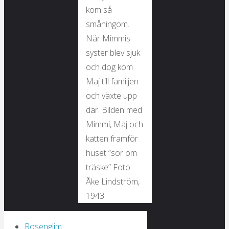
kom så
småningom.
När Mimmis
syster blev sjuk
och dog kom
Maj till familjen
och växte upp
där. Bilden med
Mimmi, Maj och
katten framför
huset ”sör om
träske” Foto:
Åke Lindström,
1943
Rosenglim