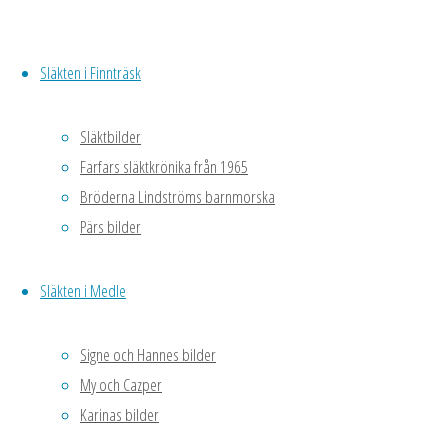
(hette Helena)
Lundqvist och
Släkten i Finnträsk
till höger Petter
Magnus
Släktbilder
Lundqvist.
Farfars släktkrönika från 1965
Mimmi och
Bröderna Lindströms barnmorska
Anderas var
Pärs bilder
min farmor och
farfar.
Släkten i Medle
Bilden är en
delförstorning.
Signe och Hannes bilder
My och Cazper
Karinas bilder