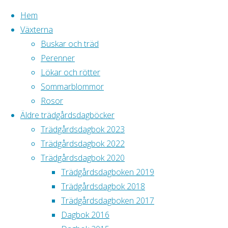
Hem
Växterna
Buskar och träd
Hoppa
Perenner
till
Hem
Lökar och rötter
Släktbilder
Tillbaka
Tänk på att alla
innehåll
Sommarblommor
till
bilder är
Rosor
Släktbilder
toppen
Äldre trädgårdsdagböcker
Trädgårdsdagbok 2023
Trädgårdsdagbok 2022
Trädgårdsdagbok 2020
Trädgårdsdagboken 2019
Ungdomar
Trädgårdsdagbok 2018
förevigade
Trädgårdsdagboken 2017
framför Petter
Dagbok 2016
Magnus