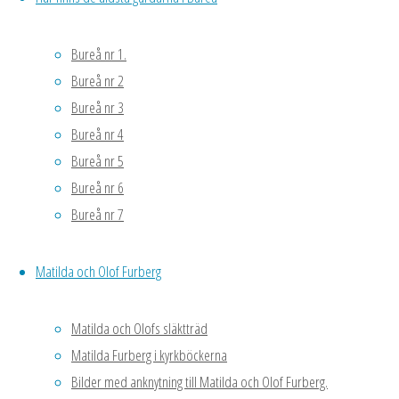
Lundkvist, Per
Hedlund.
Bureå nr 1.
Främre raden
Bureå nr 2
från vänster:
Bureå nr 3
Ida Lundkvist,
Bureå nr 4
Jenny Lundkvist,
Bureå nr 5
Magda
Bureå nr 6
Karlsson,
Bureå nr 7
Mimmi
Lindström, Kalle
Matilda och Olof Furberg
Lundkvist.
Matilda och Olofs släktträd
Matilda Furberg i kyrkböckerna
Bilder med anknytning till Matilda och Olof Furberg.