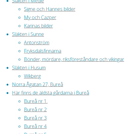
Släkten i Medle
Lundqvist, ?
Signe och Hannes bilder
Sundqvist,
My och Cazper
Harald
Karinas bilder
Lundmark,
Släkten i Sunne
Johan
Antonström
Lundqvist, Alex
Fryksdalsfinnarna
Lundqvist,
Bönder, mördare, riksföreståndare och vikingar
Albert
Släkten i Husum
Lundmark, John
Wikberg
Karlsson,
Norra Ågatan 27, Bureå
Anselm
Här finns de äldsta gårdarna i Bureå
Lundqvist, Artur
Bureå nr 1.
Enmark.
Bureå nr 2
Liggande från
Bureå nr 3
vänster: Gunnar
Bureå nr 4
Lundqvist,