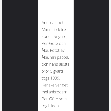
Andreas och
Mimmi fick tre
söner: Sigvard,
Per-Göte och
Åke. Fotot av
Åke, min pappa,
och hans äldsta
bror Sigvard
togs 1939.
Kanske var det
mellanbrodern
Per-Göte som
tog bilden.