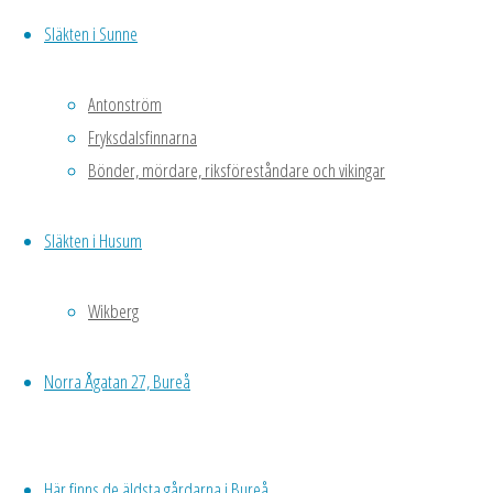
Släkten i Sunne
Ungdomar i
Finnträsk
Antonström
1915
Fryksdalsfinnarna
Bönder, mördare, riksföreståndare och vikingar
Bakre raden
från vänster:
Släkten i Husum
John Karlsson,
Edit Sundkvist,
Alex Lundkvist,
Wikberg
Erma Sundkvist,
Andreas
Norra Ågatan 27, Bureå
Lindström,
Sanfrid
Lindström,
Här finns de äldsta gårdarna i Bureå
Helmer