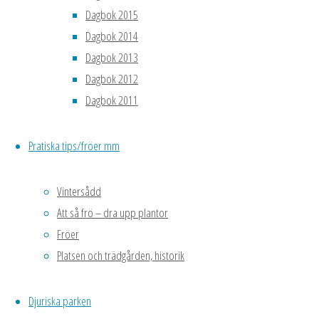
Dagbok 2015
Bröllop i
Dagbok 2014
Finnträsk
Dagbok 2013
Fr vänster, Ida
Dagbok 2012
Fällström,
Dagbok 2011
Hanna
Lindström,
Pratiska tips/fröer mm
brudparet
Mimmi och
Vintersådd
Andreas
Att så frö – dra upp plantor
Lindström,
Fröer
Johan
Platsen och trädgården, historik
Lundqvist.
Sittande
till vänster
Mimmis
Djuriska parken
mamma Lena