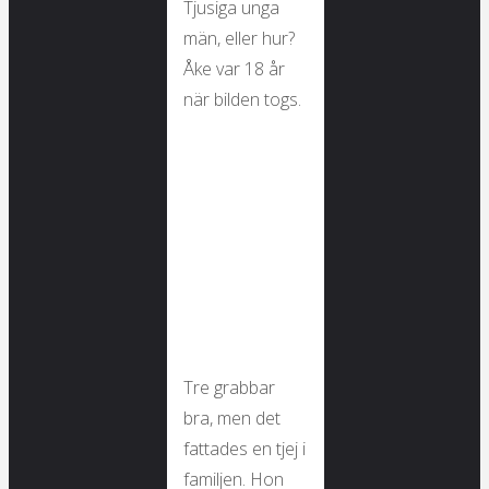
Tjusiga unga
män, eller hur?
Åke var 18 år
när bilden togs.
Tre grabbar
bra, men det
fattades en tjej i
familjen. Hon