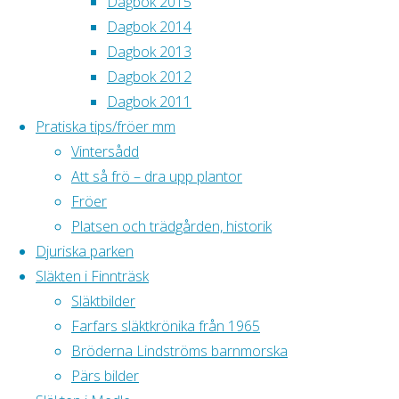
Dagbok 2015
Lundqvists gård
Dagbok 2014
i Finnträsk.
Dagbok 2013
Kvinnan vid
Dagbok 2012
orgeln är Petter
Dagbok 2011
Magnus dotter
Pratiska tips/fröer mm
Mimmi, min
Vintersådd
farmor. Från
Att så frö – dra upp plantor
vänster: Magda
Fröer
Karlsson, ?
Platsen och trädgården, historik
Gustafsson,
Djuriska parken
Jenny Lundqvist,
Släkten i Finnträsk
Anette
Släktbilder
Sundqvist,
Farfars släktkrönika från 1965
Adina
Bröderna Lindströms barnmorska
Lundqvist,
Pärs bilder
Mimmi