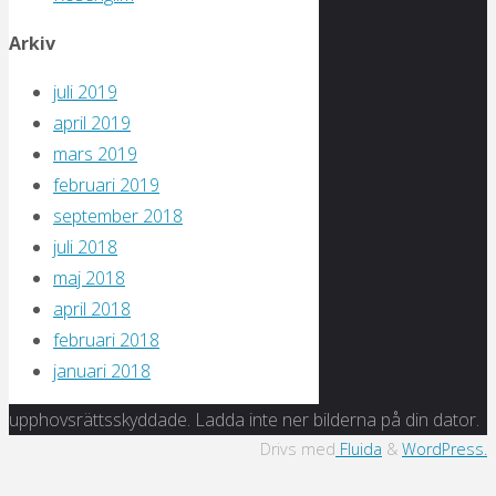
Arkiv
juli 2019
april 2019
mars 2019
februari 2019
september 2018
juli 2018
maj 2018
april 2018
februari 2018
januari 2018
upphovsrättsskyddade. Ladda inte ner bilderna på din dator.
Drivs med
Fluida
&
WordPress.