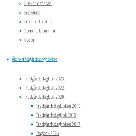
Buskar och träd
sonen, som då
skulle
Perenner
tar med Klara
jag
och Johan
Lökar och rötter
ändå
Petter till den
Sommarblommor
plantera
legendariske
Rosor
mitt
Kirunafotografen
äppelträd
Borg Mesch.
idag."
Äldre trädgårdsdagböcker
Makarna är då
Martin
58 respektive
Luther
Trädgårdsdagbok 2023
60 år gamla.
King
Trädgårdsdagbok 2022
Jr.
Trädgårdsdagbok 2020
1929-
Trädgårdsdagboken 2019
1968
Trädgårdsdagbok 2018
Trädgårdsdagboken 2017
Dagbok 2016