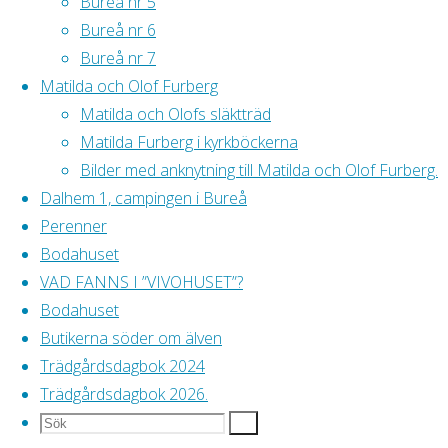
Bureå nr 5
Ender
Bureå nr 6
Sundqvist,
Bureå nr 7
Helmer
Matilda och Olof Furberg
Lundqvist. Årtal
Matilda och Olofs släktträd
okänt: ca 1915
Matilda Furberg i kyrkböckerna
Bilder med anknytning till Matilda och Olof Furberg.
Dalhem 1, campingen i Bureå
Klara och Johan
Perenner
Petter
Bodahuset
Lindström var
VAD FANNS I ”VIVOHUSET”?
min pappas
Bodahuset
farmor och
Butikerna söder om älven
farfar och
Trädgårdsdagbok 2024
bodde ”sör om
Trädgårdsdagbok 2026.
träsket” Foto:
Sök
Sök
Sök
Borg Mesch,