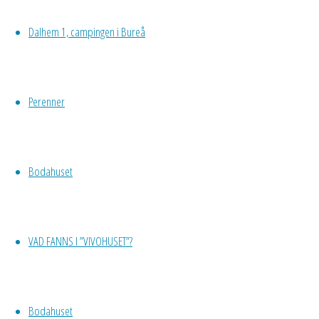
Dalhem 1, campingen i Bureå
Perenner
På södra sidan
om träsket
byggde Anderas
Bodahuset
och Mimmi upp
ett jordbruk. Så
här såg det ut
VAD FANNS I ”VIVOHUSET”?
sommarn
1937. I
förgrunden
potatislandet. I
Bodahuset