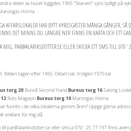
SÖK
ndra delen av huset byggdes 1965 ”Skarven” syns tydligt på vyko
Marongas Hörna
A AFFÄRSLOKALER HAR BYTT HYRESGÄSTER MÅNGA GÅNGER, SÅ DET
INNS DET MINNS DU. LÄNGRE NER FINNS EN KARTA OCH ETT GA
 MIG, PAR@ALARIKSDOTTER.SE ELLER SKICKA ETT SMS TILL 070 ’ 2
t. Bilden tagen efter 1965. Oklart när, troligen 1970-tal
us torg 20
Bureå Second Hand
Bureus torg 16
Salong Look
 12
Ruts Magasin
Bureus torg 10
Marongas Hörna
ar funnits i de olika lokalerna genom åren? Uppge gärna adress
lir enklare för mig då.
 till par@alariksdotter.se eller sms:a 070 ´ 25 77 197 finns äve