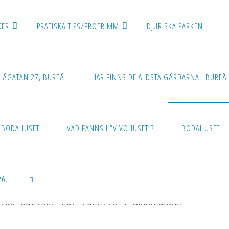
KER
PRATISKA TIPS/FRÖER MM
DJURISKA PARKEN
 ÅGATAN 27, BUREÅ
HÄR FINNS DE ÄLDSTA GÅRDARNA I BUREÅ
m
Bodahuset
BODAHUSET
VAD FANNS I ”VIVOHUSET”?
BODAHUSET
odahuset
ldsta delen byggdes omkring 1960, dvs där idag Bure Second H
6.
lka butiker har funnits i Bodahuset?