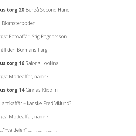
us torg 20
Bureå Second Hand
: Blomsterboden
tet:
Fotoaffär Stig Ragnarsson
ntill den Burmans Färg
us torg 16
Salong Lookina
tet:
Modeaffär, namn?
us torg 14
Ginnas Klipp In
 antikaffär – kanske Fred Viklund?
tet:
Modeaffär, namn?
.”nya delen”………………………