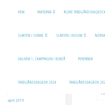
Hoppa
till
HEM
VÄXTERNA
ÄLDRE TRÄDGÅRDSDAGBÖC
TRÄDGÅRD
innehåll
I ZON 5
SLÄKTEN I SUNNE
SLÄKTEN I HUSUM
NORRA
He
DALHEM 1, CAMPINGEN I BUREÅ
PERENNER
B
ROSENGLIM
Den ä
ARKIV
TRÄDGÅRDSDAGBOK 2024
TRÄDGÅRDSDAGBOK 202
juli 2019
Vi
april 2019