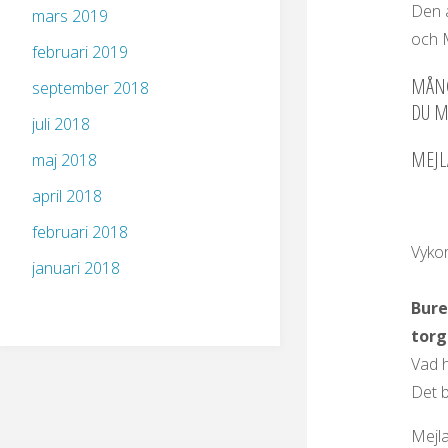
Den a
mars 2019
och 
februari 2019
MÅNG
september 2018
DU M
juli 2018
MEJLA
maj 2018
april 2018
februari 2018
Vykor
januari 2018
Bure
torg
Vad h
Det b
Mejla