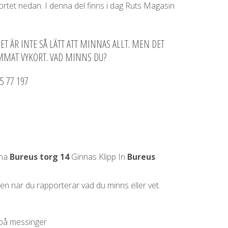
rtet nedan. I denna del finns i dag Ruts Magasin
 ÄR INTE SÅ LÄTT ATT MINNAS ALLT. MEN DET
MMAT VYKORT. VAD MINNS DU?
5 77 197
ina
Bureus torg 14
Ginnas Klipp In
Bureus
en när du rapporterar vad du minns eller vet.
n på messinger