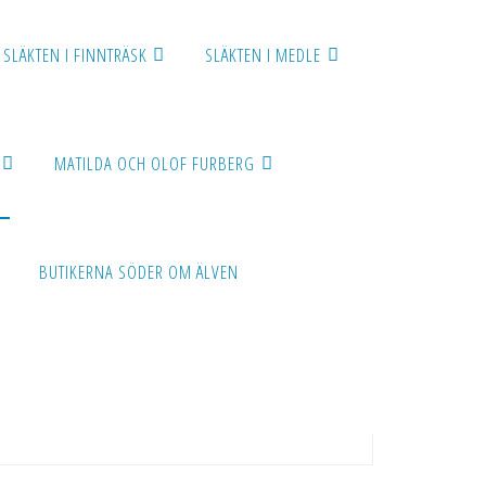
SLÄKTEN I FINNTRÄSK
SLÄKTEN I MEDLE
MATILDA OCH OLOF FURBERG
BUTIKERNA SÖDER OM ÄLVEN
and och Ginas Klipp In finns